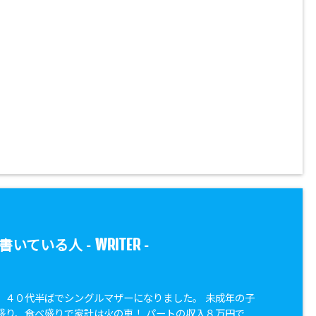
WRITER
書いている人 -
-
。４０代半ばでシングルマザーになりました。 未成年の子
盛り、食べ盛りで家計は火の車！ パートの収入８万円で