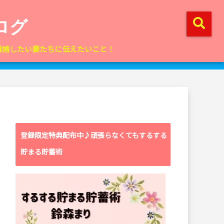
ログ
離婚したい妻たちに伝えたいこと！
登録限定特典配布中♪頑張らなくてもするする
貯まる貯蓄術