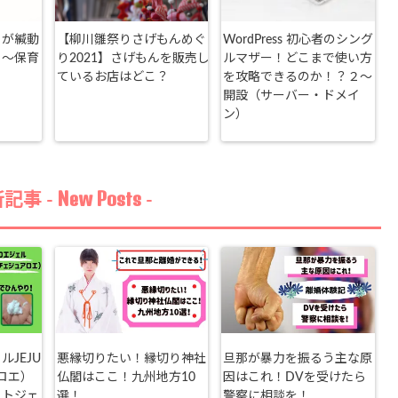
もが緘動
【柳川雛祭りさげもんめぐ
WordPress 初心者のシング
！～保育
り2021】さげもんを販売し
ルマザー！どこまで使い方
ているお店はどこ？
を攻略できるのか！？２～
開設（サーバー・ドメイ
ン）
New Posts
記事 -
-
JEJU
悪縁切りたい！縁切り神社
旦那が暴力を振るう主な原
ロエ）
仏閣はここ！九州地方10
因はこれ！DVを受けたら
ットジェ
選！
警察に相談を！