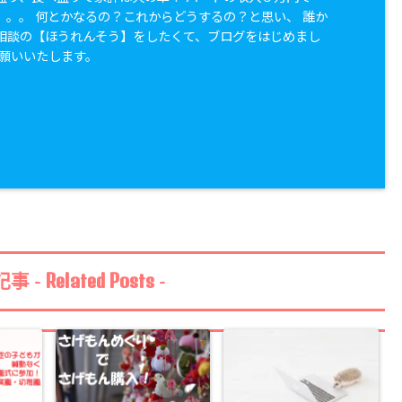
。。。 何とかなるの？これからどうするの？と思い、 誰か
相談の【ほうれんそう】をしたくて、ブログをはじめまし
お願いいたします。
Related Posts
事 -
-