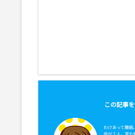
この記事を
わけあって離婚
供が３人。育ち