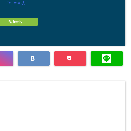
Follow @
feedly