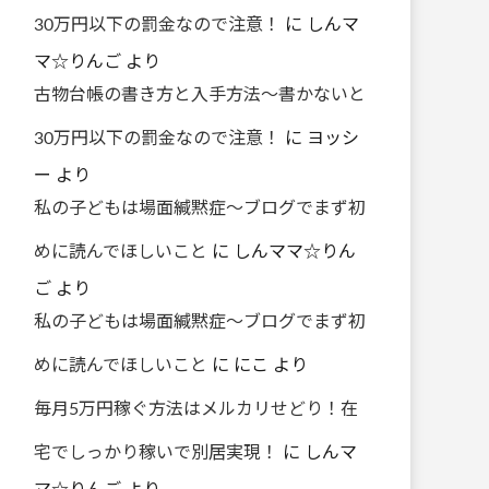
30万円以下の罰金なので注意！
に
しんマ
マ☆りんご
より
古物台帳の書き方と入手方法～書かないと
30万円以下の罰金なので注意！
に
ヨッシ
ー
より
私の子どもは場面緘黙症～ブログでまず初
めに読んでほしいこと
に
しんママ☆りん
ご
より
私の子どもは場面緘黙症～ブログでまず初
めに読んでほしいこと
に
にこ
より
毎月5万円稼ぐ方法はメルカリせどり！在
宅でしっかり稼いで別居実現！
に
しんマ