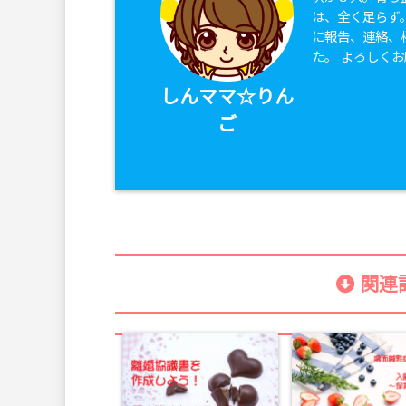
は、全く足らず
に報告、連絡、
た。 よろしく
しんママ☆りん
ご
関連記