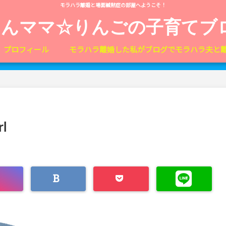
モラハラ離婚と場面緘黙症の部屋へようこそ！
しんママ☆りんごの子育てブ
プロフィール
モラハラ離婚した私がブログでモラハラ夫と
rl