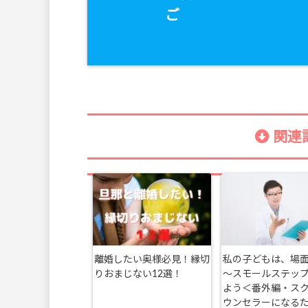
ご
関連記
離婚したい奥様必見！縁切
私の子どもは、場
りおまじない12選！
～スモールステッ
よう＜番外編・ス
ウンセラーになる