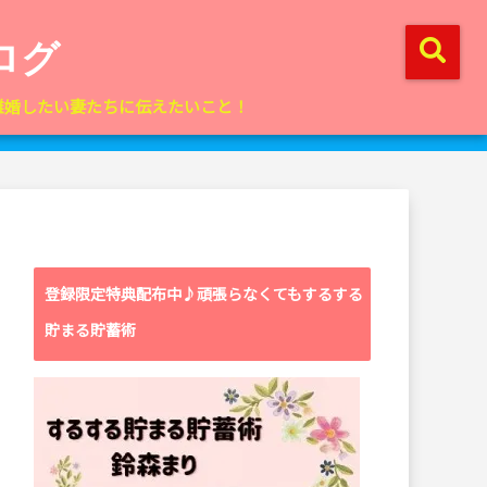
ログ
離婚したい妻たちに伝えたいこと！
登録限定特典配布中♪頑張らなくてもするする
貯まる貯蓄術