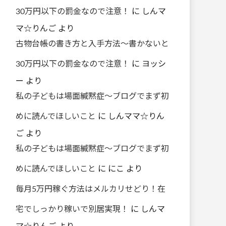
30万円以下の罰金なので注意！
に
しんマ
マ☆りんご
より
古物台帳の書き方と入手方法～書かないと
30万円以下の罰金なので注意！
に
ヨッシ
ー
より
私の子どもは場面緘黙症～ブログでまず初
めに読んでほしいこと
に
しんママ☆りん
ご
より
私の子どもは場面緘黙症～ブログでまず初
めに読んでほしいこと
に
にこ
より
毎月5万円稼ぐ方法はメルカリせどり！在
宅でしっかり稼いで別居実現！
に
しんマ