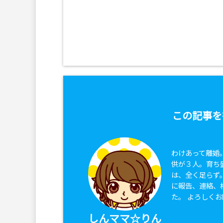
この記事を
わけあって離婚
供が３人。育ち
は、全く足らず
に報告、連絡、
た。 よろしく
しんママ☆りん