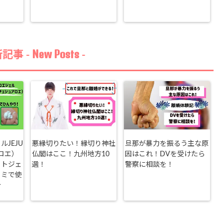
New Posts
記事 -
-
JEJU
悪縁切りたい！縁切り神社
旦那が暴力を振るう主な原
ロエ）
仏閣はここ！九州地方10
因はこれ！DVを受けたら
ットジェ
選！
警察に相談を！
コミで使
介