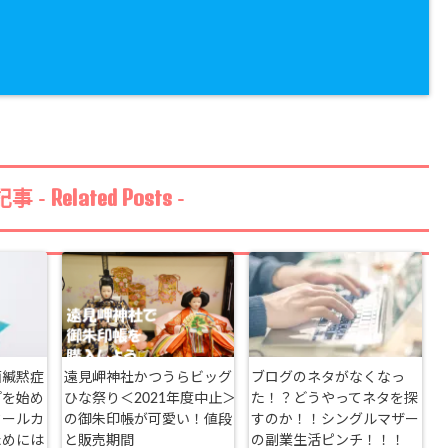
Related Posts
事 -
-
面緘黙症
遠見岬神社かつうらビッグ
ブログのネタがなくなっ
プを始め
ひな祭り＜2021年度中止＞
た！？どうやってネタを探
クールカ
の御朱印帳が可愛い！値段
すのか！！シングルマザー
ためには
と販売期間
の副業生活ピンチ！！！