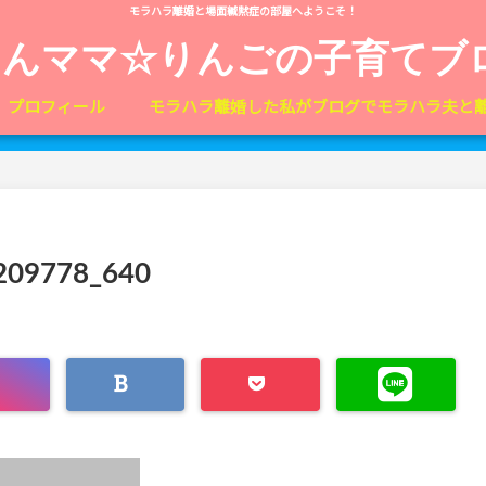
モラハラ離婚と場面緘黙症の部屋へようこそ！
しんママ☆りんごの子育てブ
プロフィール
モラハラ離婚した私がブログでモラハラ夫と
4209778_640