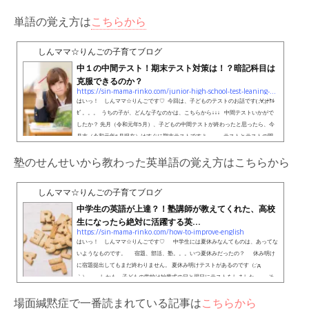
単語の覚え方は
こちらから
しんママ☆りんごの子育てブログ
中１の中間テスト！期末テスト対策は！？暗記科目は
克服できるのか？
https://sin-mama-rinko.com/junior-high-school-test-leaning-by-heart
はいっ！ しんママ☆りんごです♡ 今回は、子どものテストのお話です( ;∀;)ﾅｹﾙ
ｾﾞ。。。 うちの子が、どんな子なのかは、こちらから↓↓↓ 中間テストいかがで
したか？ 先月（令和元年5月）、子どもの中間テストが終わったと思ったら、今
月末（令和元年6月現在）はすぐに期末テストですよ。。。テストとテストの間
は部活と。。。中学生は休む暇がありません(>_<)でも、痩せません(;・∀・) 皆さ
塾のせんせいから教わった英単語の覚え方はこちらから
んのお子様は中間テストの出来はどうでしたか？うちは、まずまず。。。もう少
し。。。喜...
しんママ☆りんごの子育てブログ
中学生の英語が上達？！塾講師が教えてくれた、高校
生になったら絶対に活躍する英...
https://sin-mama-rinko.com/how-to-improve-english
はいっ！ しんママ☆りんごです♡ 中学生には夏休みなんてものは、あってな
いようなものです。 宿題、部活、塾。。。いつ夏休みだったの？ 休み明け
に宿題提出してもまだ終わりません。 夏休み明けテストがあるのです（;´д
｀） しかも、子どもの学校は始業式の日と翌日にテストをしました。 そ
の結果が、先日返ってきました。 びっくりしたのが英語９０点だったので
場面緘黙症で一番読まれている記事は
こちらから
す！ 今までの定期テストでは７０～８０点程度だったのに点数アップしていま