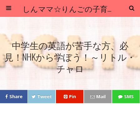
しんママ☆りんごの子育てブログ
中学生の英語が苦手な方、必
見！NHKから学ぼう！～リトル・
チャロ
Share
Tweet
Pin
Mail
SMS