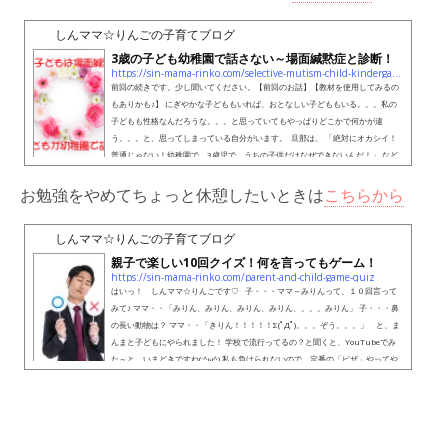
す(´艸｀*)ﾔｯﾀﾈ 。。。と喜んでいたのですが、 ...
しんママ☆りんごの子育てブログ
3歳の子ども幼稚園で話さない～場面緘黙症と診断！
https://sin-mama-rinko.com/selective-mutism-child-kindergarten
前回の続きです。少し聞いてください。【前回のお話】【教材を使用してみるの
もありかも♪】 にぎやかな子どももいれば、おとなしい子どももいる。。。私の
子どもも性格なんだろうな。。。と思っていてもやっぱりどこかで何かが違
う。。。と、思ってしまっている自分がいます。 旦那は、 「絶対にオカシイ！
普通じゃない！幼稚園で、3歳児で、うちの子供だけなぜできないんだ！」 など
と、私が性格だよ。。。といっても聞き入れてくれず。。。「どうにかして調べ
ろ！」と私を責めるように言ってきました。&nb...
お勉強をやめてちょっと休憩したいときは
こちらから
しんママ☆りんごの子育てブログ
親子で楽しい10回クイズ！何を言ってもゲーム！
https://sin-mama-rinko.com/parent-and-child-game-quiz
はいっ！ しんママ☆りんごです♡ 子・・・ママ～みりんって、１０回言って
みて♪ ママ・・「みりん、みりん、みりん、みりん、。。。みりん」 子・・・鼻
の長い動物は？ ママ・・「きりん！！！！！Σ(ﾟДﾟ)。。。ぞう。。。」 と、ま
んまと子どもにやられました！ 学校で流行ってるの？と聞くと、YouTubeでみ
た～と、いまどきですね(;^ω^) 私も負けられないので、定番の「ピザ」やってや
りましたよ！ １０回クイズ（10回ゲームとも言い...