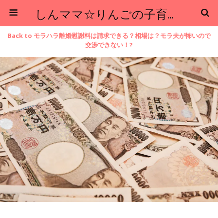
しんママ☆りんごの子育てブログ
Back to モラハラ離婚慰謝料は請求できる？相場は？モラ夫が怖いので
交渉できない！?