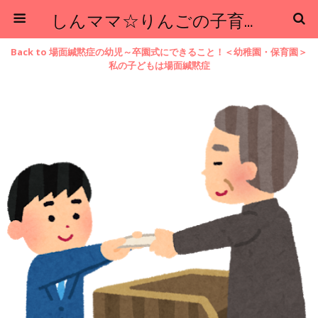
しんママ☆りんごの子育てブログ
Back to 場面緘黙症の幼児～卒園式にできること！＜幼稚園・保育園＞
私の子どもは場面緘黙症