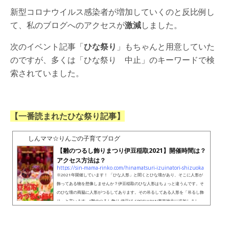
新型コロナウイルス感染者が増加していくのと反比例し
て、私のブログへのアクセスが
激減
しました。
次のイベント記事「
ひな祭り
」もちゃんと用意していた
のですが、多くは「ひな祭り 中止」のキーワードで検
索されていました。
【一番読まれたひな祭り記事】
しんママ☆りんごの子育てブログ
【雛のつるし飾りまつり伊豆稲取2021】開催時間は？
アクセス方法は？
https://sin-mama-rinko.com/hinamatsuri-izuinatori-shizuoka
※2021年開催しています！ 「ひな人形」と聞くとひな壇があり、そこに人形が
飾ってある物を想像しませんか？伊豆稲取のひな人形はちょっと違うんです。そ
のひな壇の両脇に人形がつるしてあります。その吊るしてある人形を「吊るし飾
り」と言います。”雛のつるし飾り 伊豆”をSPOTJAPAN東海地方に追加しまし
た。伊豆独特の雛飾りを楽しんでください。https://t.co/53yNbs1lGJ pic.twitte
r.com/8XXOUrnsOd— ハヌマン (@hanuman1975) March 3, 2016そして、
伊豆稲取では『雛のつるし飾りまつり』というイベントが毎年盛大におこなわ