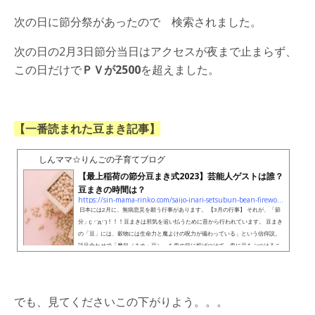
次の日に節分祭があったので 検索されました。
次の日の2月3日節分当日はアクセスが夜まで止まらず、
この日だけで
ＰＶが2500
を超えました。
【一番読まれた豆まき記事】
しんママ☆りんごの子育てブログ
【最上稲荷の節分豆まき式2023】芸能人ゲストは誰？
豆まきの時間は？
https://sin-mama-rinko.com/saijo-inari-setsubun-bean-firewood
日本には2月に、無病息災を願う行事があります。 【3月の行事】 それが、「節
分」(; ･`д･´)！！！豆まきは邪気を追い払うために昔から行われています。 豆まき
の「豆」には、穀物には生命力と魔よけの呪力が備わっている」という信仰説。
語呂合わせで「魔目（まめ・豆）」を鬼の目に投げつけて、鬼に豆をぶつけるこ
とにより、邪気を追い払い、1年の無病息災を願うという説。があります。豆を
まいた後の豆を自分の年齢（数え年）の数だけ食べる。＋１食べると、体が丈夫
になり風邪をひかないようになります。（Wik...
でも、見てくださいこの下がりよう。。。