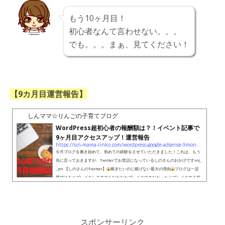
もう10ヶ月目！
初心者なんて言わせない。。。
でも。。。まぁ、見てください！
【9カ月目運営報告】
しんママ☆りんごの子育てブログ
WordPress超初心者の報酬額は？！イベント記事で
9ヶ月目アクセスアップ！運営報告
https://sin-mama-rinko.com/wordpress-google-adsense-9months
今月ブログを書き始めて、初めての経験をさせていただきました！これは、もう
先に言っておきますが、Twitterでお世話になっているしのさんのおかげですm(_
_)m 【しのさんのTwitter】
稼ぎたいのに稼げない最大の理由
ブログは一定
量続けるとブレイクしますでもなかなかブレイクできなかったりブレイクする前
に辞めてしまう方が多いですその最大の理由は能力の差ではない
最大の理由は
心理的境界線を越えられないから今まで稼いでなかった人にとって↓続く pic.twit
ter.com/9u1xEJCRig— しの（大山詩乃）@シ...
スポンサーリンク