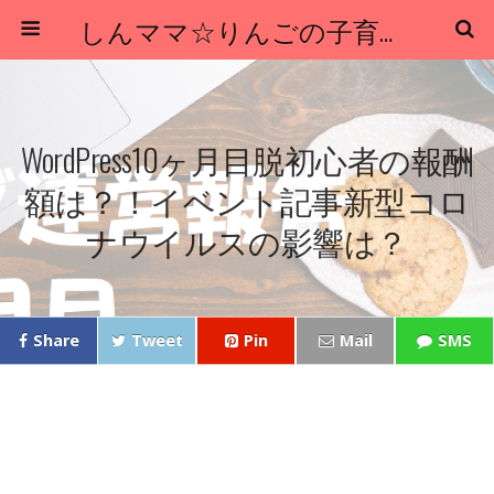
しんママ☆りんごの子育てブログ
WordPress10ヶ月目脱初心者の報酬
額は？！イベント記事新型コロ
ナウイルスの影響は？
Share
Tweet
Pin
Mail
SMS