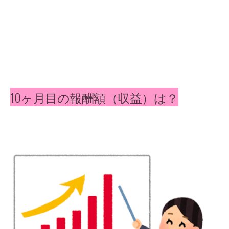
10ヶ月目の報酬額（収益）は？