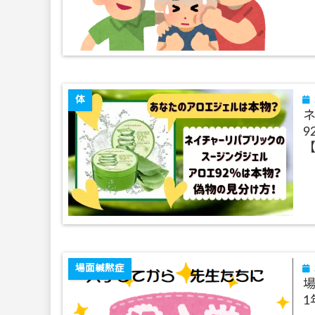
体
9
【
場面緘黙症
1