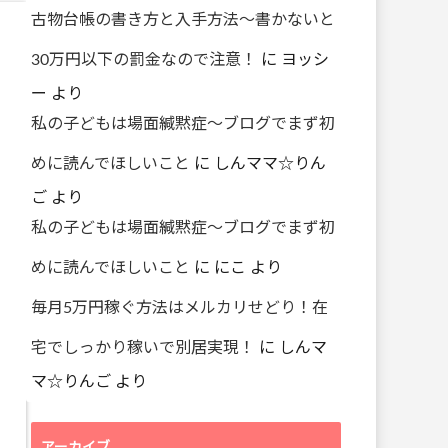
古物台帳の書き方と入手方法～書かないと
30万円以下の罰金なので注意！
に
ヨッシ
ー
より
私の子どもは場面緘黙症～ブログでまず初
めに読んでほしいこと
に
しんママ☆りん
ご
より
私の子どもは場面緘黙症～ブログでまず初
めに読んでほしいこと
に
にこ
より
毎月5万円稼ぐ方法はメルカリせどり！在
宅でしっかり稼いで別居実現！
に
しんマ
マ☆りんご
より