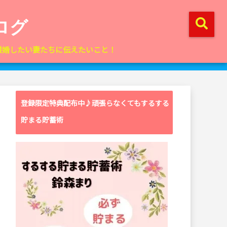
ログ
離婚したい妻たちに伝えたいこと！
登録限定特典配布中♪頑張らなくてもするする
貯まる貯蓄術