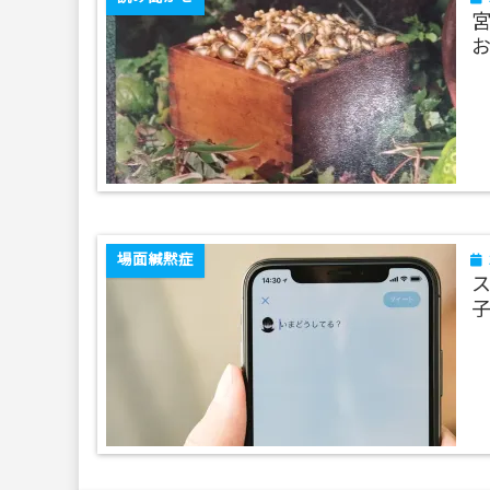
場面緘黙症