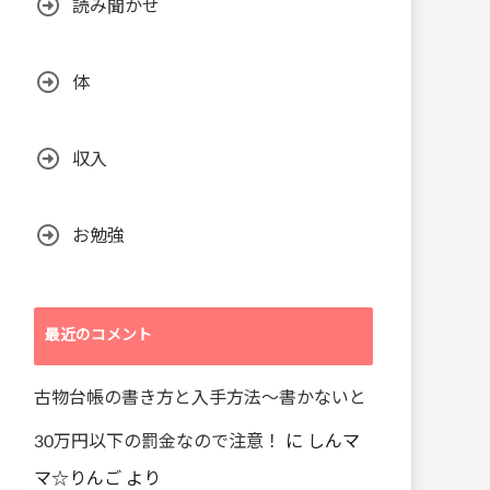
読み聞かせ
体
収入
お勉強
最近のコメント
古物台帳の書き方と入手方法～書かないと
30万円以下の罰金なので注意！
に
しんマ
マ☆りんご
より