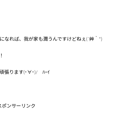
になれば、我が家も潤うんですけどねぇ(´艸｀*)
！
ます(･∀･)/ ﾊｰｲ
スポンサーリンク