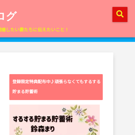
ログ
離婚したい妻たちに伝えたいこと！
登録限定特典配布中♪頑張らなくてもするする
貯まる貯蓄術