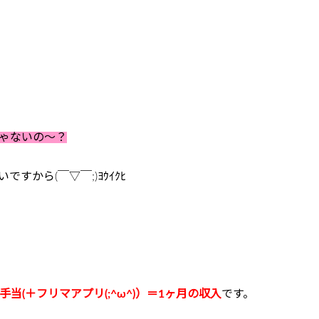
ゃないの～？
から(￣▽￣;)ﾖｳｲｸﾋ
(＋フリマアプリ(;^ω^)）＝1ヶ月の収入
です。