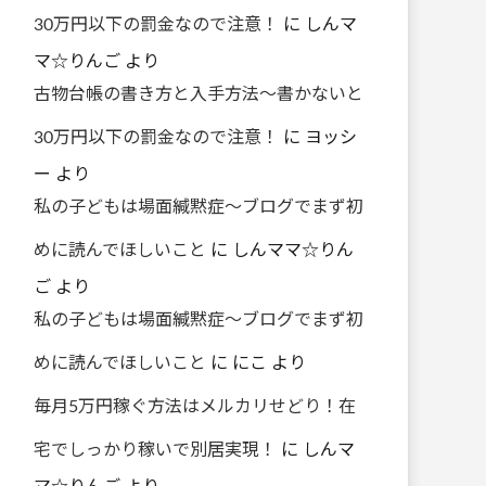
30万円以下の罰金なので注意！
に
しんマ
マ☆りんご
より
古物台帳の書き方と入手方法～書かないと
30万円以下の罰金なので注意！
に
ヨッシ
ー
より
私の子どもは場面緘黙症～ブログでまず初
めに読んでほしいこと
に
しんママ☆りん
ご
より
私の子どもは場面緘黙症～ブログでまず初
めに読んでほしいこと
に
にこ
より
毎月5万円稼ぐ方法はメルカリせどり！在
宅でしっかり稼いで別居実現！
に
しんマ