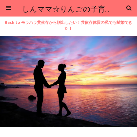
しんママ☆りんごの子育てブログ
Back to モラハラ共依存から脱出したい！共依存体質の私でも離婚でき
た！