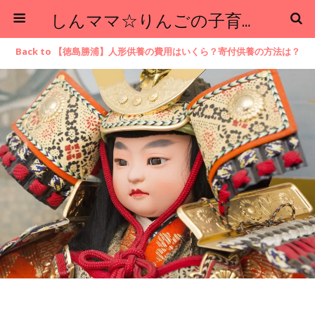
しんママ☆りんごの子育てブログ
Back to 【徳島勝浦】人形供養の費用はいくら？寄付供養の方法は？