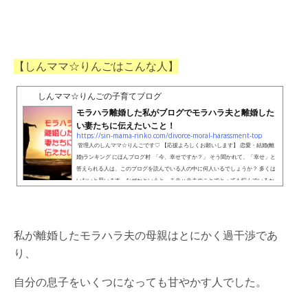
【しんママ☆りんごはこんな人】
しんママ☆りんごの子育てブログ
モラハラ離婚した私がブログでモラハラ夫と離婚した
い妻たちに伝えたいこと！
https://sin-mama-rinko.com/divorce-moral-harassment-top
管理人のしんママ☆りんごです♡ 【応援よろしくお願いします】 恋愛・結婚(離
婚)ランキング にほんブログ村 「今、幸せですか？」 そう聞かれて、「幸せ」と
答えられる人は、このブログを読んでいる人の中に何人いるでしょうか？ 多くは
いないと思います。なぜかというと、モラハラ夫のことでとっても悩んでいるか
ら。。。 私は、今は離婚して「幸せ」とはっきり言えます。 でも、「幸せ」じゃ
なかった時期がありました。 あなたと同じようにモラルハラスメントを旦那から
受けていたか...
私が離婚したモラハラ夫の母親はとにかく過干渉であ
り、
自分の息子をいくつになっても甘やかす人でした。