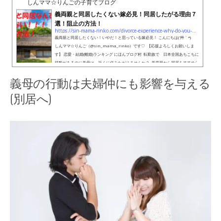
しんママ☆りんごの子育てブログ
義両親と同居したくない嫁必見！同居したがる理由７
選！阻止の方法！
https://sin-mama-rinko.com/divorce-experience-why-do-you-want-to-live-together
義両親と同居したくない！いやだ！と思っている嫁必見！ こんにちは(´艸｀*)
しんママ☆りんご（@sin_mama_rinko）です♡ 【応援よろしくお願いしま
す】 恋愛・結婚(離婚)ランキング にほんブログ村 転勤族で 日本全国あちこちに
移動があるのに義母は、近くに住みたがりませんか？ 義両親から同居をすすめら
れていませんか？（特に同居をしたがるのは姑(；´Д｀)） 実は、私の離婚原因の
義母の行動は夫婦仲にも影響を与える
一つに「同居」がありました。【モラハラ離婚TOPページ】やたら、元義両親は
同居をしたがりま...
(別居へ)