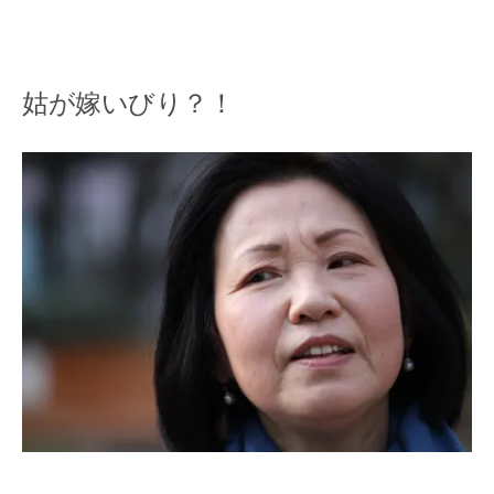
姑が嫁いびり？！