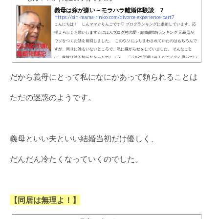
義母は嫁が嫌い～モラハラ離婚体験談 7
https://sin-mama-rinko.com/divorce-experience-part7
こんにちは！ しんママ☆りんごです♡ ブログランキングに参加しています。応
援よろしくお願いします☆にほんブログ村恋愛・結婚(離婚)ランキング 元義母が
ウソをつくお話を前回しました。 このウソにふりまわされていたのはもちろんで
すが、周りに誰もいないところで、私に嫌がらせをしていました。 そんなこと
は、家族は誰も知らなかったでしょう。 「うちの母親はそんなこと全く思ってい
ないから」「うちの母親がそんなこと言うわけがない」。。。 そりゃ～親子です
もの、嫁に対する...
だから義母にとって私になにかあって頼られることは
ただの迷惑のようです。
義母といい夫といい結婚当初だけ優しく、
だんだん冷たくなっていくのでした。
【同居は無理よ！】