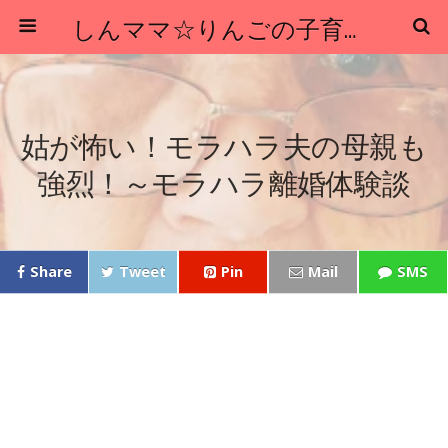
しんママ☆りんごの子育てブログ
姑が怖い！モラハラ夫の母親も
強烈！～モラハラ離婚体験談
Share
Tweet
Pin
Mail
SMS