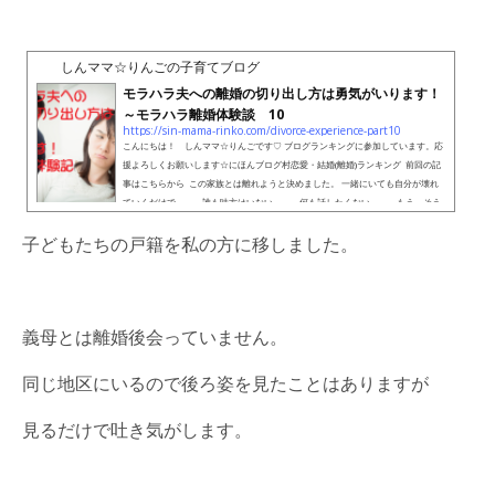
しんママ☆りんごの子育てブログ
モラハラ夫への離婚の切り出し方は勇気がいります！
～モラハラ離婚体験談 10
https://sin-mama-rinko.com/divorce-experience-part10
こんにちは！ しんママ☆りんごです♡ ブログランキングに参加しています。応
援よろしくお願いします☆にほんブログ村恋愛・結婚(離婚)ランキング 前回の記
事はこちらから この家族とは離れようと決めました。 一緒にいても自分が壊れ
ていくだけで。。。誰も味方はいない。。。何も話したくない。。。もう、そう
するしかなかったのです。 【離婚って清々しいのよ】 決断してからは、今までに
子どもたちの戸籍を私の方に移しました。
なく強くなりました。 だって、3人の子どもを守っていかないといけないか
ら。。。 &...
義母とは離婚後会っていません。
同じ地区にいるので後ろ姿を見たことはありますが
見るだけで吐き気がします。