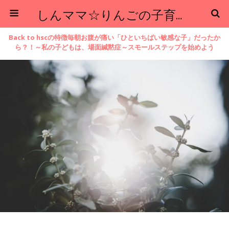
しんママ☆りんごの子育てブログ
Back to hscの特徴毎朝お腹が痛い「ひといちばい敏感な子」だったか
ら？！～私の子どもは、場面緘黙症～スモールステップを始めよう