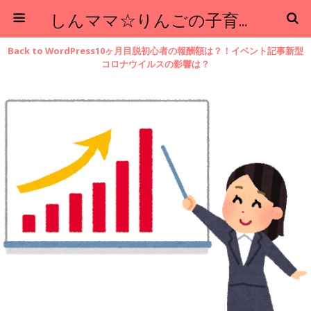
しんママ☆りんごの子育てブログ
Back to WordPress10ヶ月目脱初心者の報酬額は？！イベント記事新型
コロナウイルスの影響は？