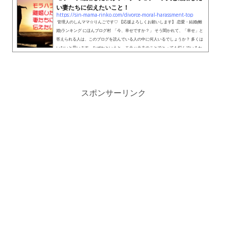
い妻たちに伝えたいこと！
https://sin-mama-rinko.com/divorce-moral-harassment-top
管理人のしんママ☆りんごです♡ 【応援よろしくお願いします】 恋愛・結婚(離
婚)ランキング にほんブログ村 「今、幸せですか？」 そう聞かれて、「幸せ」と
答えられる人は、このブログを読んでいる人の中に何人いるでしょうか？ 多くは
いないと思います。なぜかというと、モラハラ夫のことでとっても悩んでいるか
ら。。。 私は、今は離婚して「幸せ」とはっきり言えます。 でも、「幸せ」じゃ
なかった時期がありました。 あなたと同じようにモラルハラスメントを旦那から
受けていたか...
スポンサーリンク