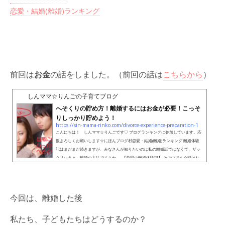
恋愛・結婚(離婚)ランキング
前回は
お金
の話をしました。（前回の話は
こちらから
）
しんママ☆りんごの子育てブログ
へそくりの貯め方！離婚するにはお金が必要！こっそ
りしっかり貯めよう！
https://sin-mama-rinko.com/divorce-experience-preparation-1
こんにちは！ しんママ☆りんごです♡ ブログランキングに参加しています。応
援よろしくお願いします☆にほんブログ村恋愛・結婚(離婚)ランキング 離婚体験
記はまだまだ続きますが、みなさんが知りたいのは私の離婚話ではなくて、ザッ
クリいうと、離婚の方法ですよね。 【前回の離婚体験記】 その中でも今回はお
金の貯め方！ 私が離婚までにどのようにお金を準備をしてきたのか、お話しま
す。 【さらに詳しい準備の方法はこちら】 へそくりの貯め方給料・ボーナスから
こっそり！離婚するのに一...
今回は、離婚した後
私たち、子どもたちはどうするのか？