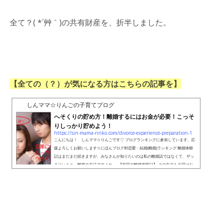
全て？( *´艸｀)の共有財産を、折半しました。
【全ての（？）が気になる方はこちらの記事を】
しんママ☆りんごの子育てブログ
へそくりの貯め方！離婚するにはお金が必要！こっそ
りしっかり貯めよう！
https://sin-mama-rinko.com/divorce-experience-preparation-1
こんにちは！ しんママ☆りんごです♡ ブログランキングに参加しています。応
援よろしくお願いします☆にほんブログ村恋愛・結婚(離婚)ランキング 離婚体験
記はまだまだ続きますが、みなさんが知りたいのは私の離婚話ではなくて、ザッ
クリいうと、離婚の方法ですよね。 【前回の離婚体験記】 その中でも今回はお
金の貯め方！ 私が離婚までにどのようにお金を準備をしてきたのか、お話しま
す。 【さらに詳しい準備の方法はこちら】 へそくりの貯め方給料・ボーナスから
こっそり！離婚するのに一...