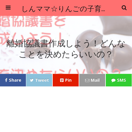
しんママ☆りんごの子育てブログ
離婚協議書作成しよう！どんな
ことを決めたらいいの？
Share
Tweet
Pin
Mail
SMS