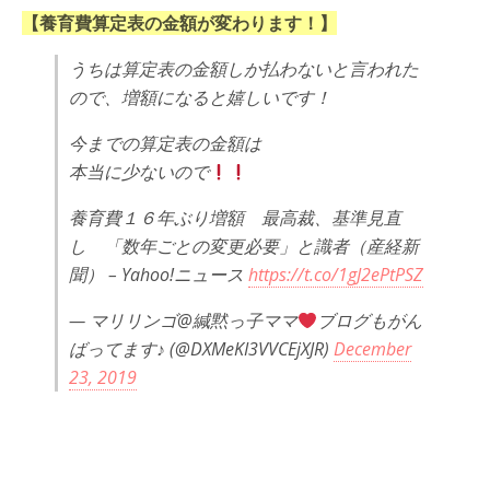
【養育費算定表の金額が変わります！】
うちは算定表の金額しか払わないと言われた
ので、増額になると嬉しいです！
今までの算定表の金額は
本当に少ないので
養育費１６年ぶり増額 最高裁、基準見直
し 「数年ごとの変更必要」と識者（産経新
聞） – Yahoo!ニュース
https://t.co/1gJ2ePtPSZ
— マリリンゴ@緘黙っ子ママ
ブログもがん
ばってます♪ (@DXMeKI3VVCEjXJR)
December
23, 2019