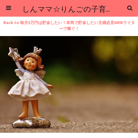
しんママ☆りんごの子育てブログ
Back to 毎月5万円は貯金したい！本気で貯金したい主婦必見WEBライタ
ーで稼ぐ！