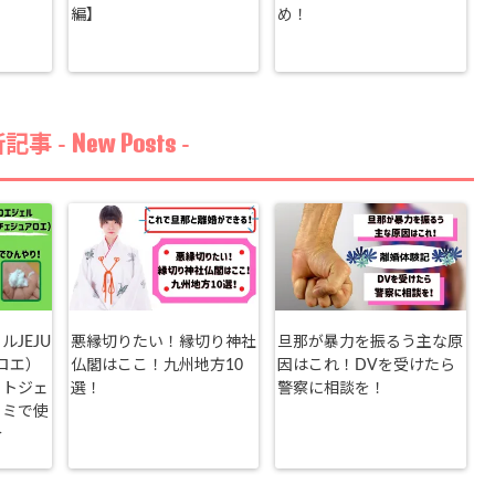
編】
め！
New Posts
記事 -
-
JEJU
悪縁切りたい！縁切り神社
旦那が暴力を振るう主な原
ロエ）
仏閣はここ！九州地方10
因はこれ！DVを受けたら
ットジェ
選！
警察に相談を！
コミで使
介