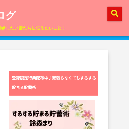
ログ
離婚したい妻たちに伝えたいこと！
登録限定特典配布中♪頑張らなくてもするする
貯まる貯蓄術