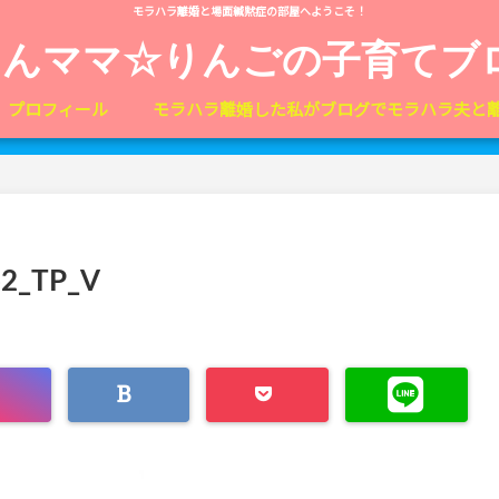
モラハラ離婚と場面緘黙症の部屋へようこそ！
しんママ☆りんごの子育てブ
プロフィール
モラハラ離婚した私がブログでモラハラ夫と
o2_TP_V