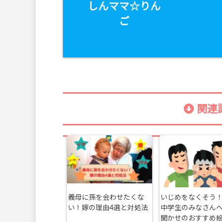
しんママ☆りん
ご
関連記
義母に孫を会わせたくな
いじめをなくそう
い！嫁の理由4選と対処法
中学生のみなさん
聞かせのおすすめ