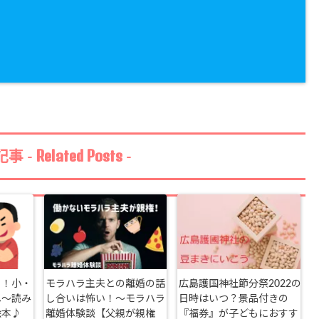
Related Posts
事 -
-
！！小・
モラハラ主夫との離婚の話
広島護国神社節分祭2022の
へ～読み
し合いは怖い！～モラハラ
日時はいつ？景品付きの
絵本♪
離婚体験談【父親が親権
『福券』が子どもにおすす