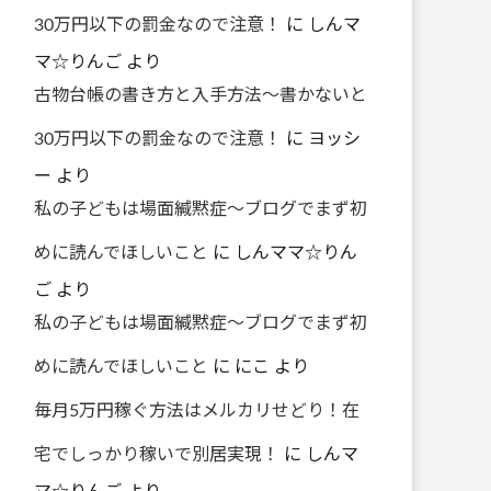
30万円以下の罰金なので注意！
に
しんマ
マ☆りんご
より
古物台帳の書き方と入手方法～書かないと
30万円以下の罰金なので注意！
に
ヨッシ
ー
より
私の子どもは場面緘黙症～ブログでまず初
めに読んでほしいこと
に
しんママ☆りん
ご
より
私の子どもは場面緘黙症～ブログでまず初
めに読んでほしいこと
に
にこ
より
毎月5万円稼ぐ方法はメルカリせどり！在
宅でしっかり稼いで別居実現！
に
しんマ