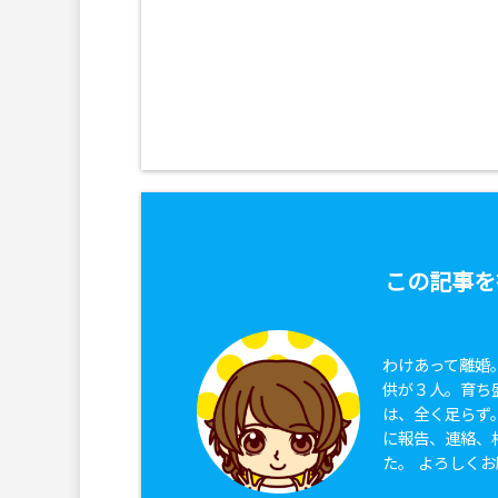
この記事を
わけあって離婚
供が３人。育ち
は、全く足らず
に報告、連絡、
た。 よろしく